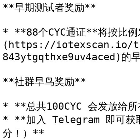
**早期测试者奖励**

* **88个CYC通证**将按比
(https://iotexscan.io/t
843ytgqthxe9uv4aced
**社群早鸟奖励**

* **总共100CYC 会发放给
* **加入 Telegram 即
分！）**
