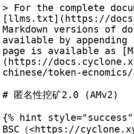
> For the complete docu
[llms.txt](https://docs
Markdown versions of do
available by appending 
page is available as [M
(https://docs.cyclone.x
chinese/token-ecnomics/
# 匿名性挖矿2.0 (AMv2)

{% hint style="success" 
BSC（<https://cyclon