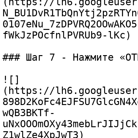
(https://lh6.googleuser
N_BU1DvR1TbQnYtj2pzRTYn
0107eNu_7zDPVRQ2OOwAKO5
fWkJzPOcfnlPVRUb9-lKc)

### Шаг 7 - Нажмите «ОТ
![]
(https://lh6.googleuser
898D2KoFc4EJFSU7GlcGN4X
wQB3BKTf-
uNxOOOmOXy43mebLrJIJjCk
Z1wlZe4XpJwT3)
