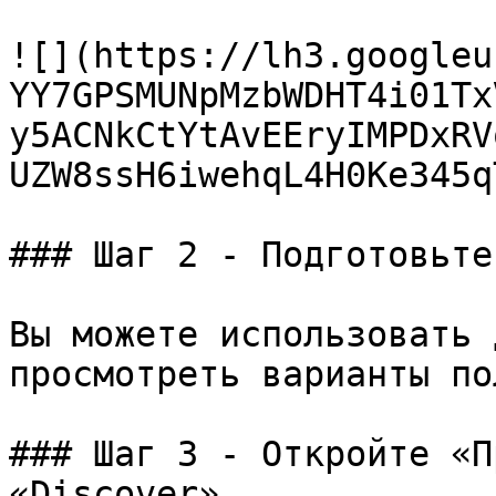
![](https://lh3.googleu
YY7GPSMUNpMzbWDHT4i01Tx
y5ACNkCtYtAvEEryIMPDxRV
UZW8ssH6iwehqL4H0Ke345qT
### Шаг 2 - Подготовьте
Вы можете использовать 
просмотреть варианты по
### Шаг 3 - Откройте «П
«Discover».
