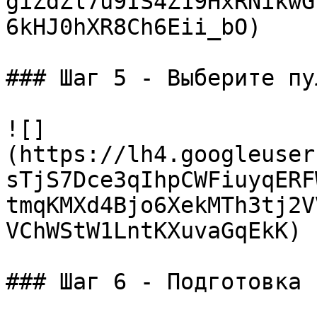
giZdZl7u9IS4Z19HxRNikwG
6kHJ0hXR8Ch6Eii_bO)

### Шаг 5 - Выберите пу
![]
(https://lh4.googleuser
sTjS7Dce3qIhpCWFiuyqERF
tmqKMXd4Bjo6XekMTh3tj2V
VChWStW1LntKXuvaGqEkK)

### Шаг 6 - Подготовка 