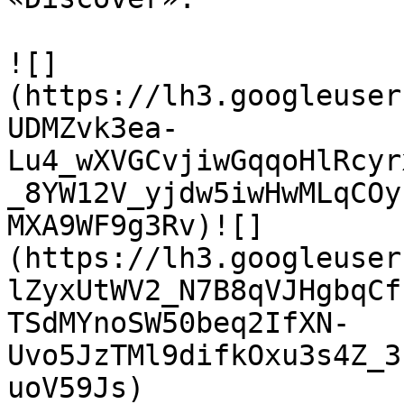
![]
(https://lh3.googleuser
UDMZvk3ea-
Lu4_wXVGCvjiwGqqoHlRcyr
_8YW12V_yjdw5iwHwMLqCOy
MXA9WF9g3Rv)![]
(https://lh3.googleuser
lZyxUtWV2_N7B8qVJHgbqCf
TSdMYnoSW50beq2IfXN-
Uvo5JzTMl9difkOxu3s4Z_3
uoV59Js)
