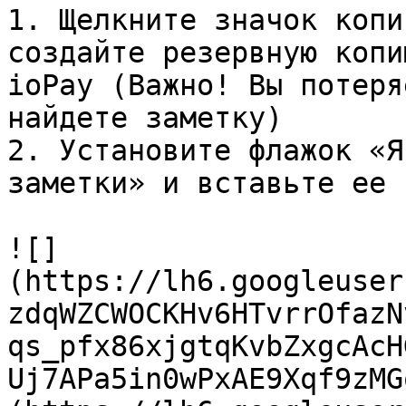
1. Щелкните значок копи
создайте резервную копи
ioPay (Важно! Вы потеря
найдете заметку)

2. Установите флажок «Я
заметки» и вставьте ее 
![]
(https://lh6.googleuser
zdqWZCWOCKHv6HTvrrOfazN
qs_pfx86xjgtqKvbZxgcAcH
Uj7APa5in0wPxAE9Xqf9zMG