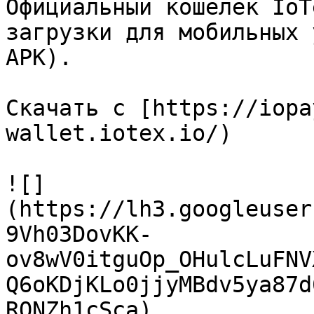
Официальный кошелек IoT
загрузки для мобильных 
APK).

Скачать с [https://iopa
wallet.iotex.io/)

![]
(https://lh3.googleuser
9Vh03DovKK-
ov8wV0itguOp_OHulcLuFNV
Q6oKDjKLo0jjyMBdv5ya87d
RONZh1cSca)
